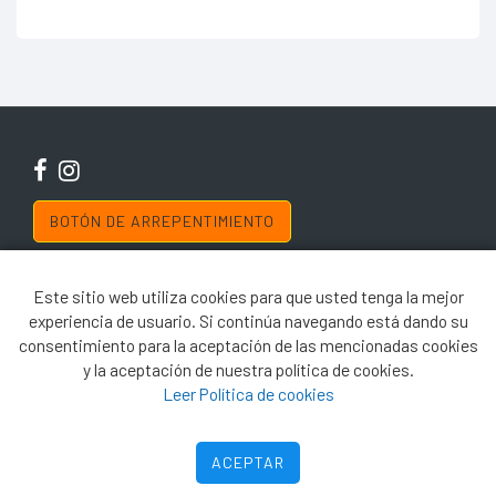
BOTÓN DE ARREPENTIMIENTO
Copyright © 2019 El Ferretero
El uso de este sitio web implica la aceptación de los
Términos y Condiciones
y de
Este sitio web utiliza cookies para que usted tenga la mejor
las Políticas de Privacidad de El Ferretero. Las fotos son a modo ilustrativo. La
venta de cualquiera de los productos publicados está sujeta a la verificación de
experiencia de usuario. Si continúa navegando está dando su
stock. Los precios online para los productos presentados/publicados en
consentimiento para la aceptación de las mencionadas cookies
www.elferretero.com.ar y/o www.elferretero.com son válidos exclusivamente para
la compra vía internet en las páginas antes mencionadas.
y la aceptación de nuestra política de cookies.
Leer Política de cookies
11 
ACEPTAR
080