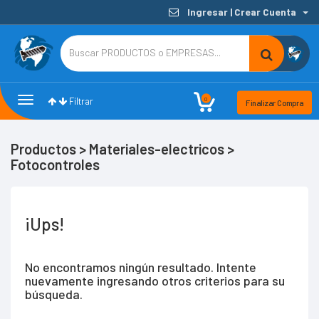
Ingresar | Crear Cuenta
Toggle
Toggle
0
Filtrar
Finalizar Compra
navigation
Filters
Productos > Materiales-electricos >
Fotocontroles
¡Ups!
No encontramos ningún resultado. Intente
nuevamente ingresando otros criterios para su
búsqueda.