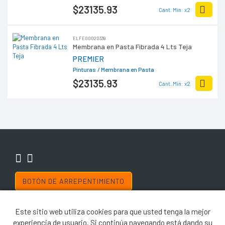
$23135
.93
Cant. Min: x2
ELFE00020339
Membrana en Pasta Fibrada 4 Lts Teja
PREMIER
Pinturas
/ Membrana en Pasta
$23135
.93
Cant. Min: x2
BOTÓN DE ARREPENTIMIENTO
Copyright © 2019 El Ferretero
Este sitio web utiliza cookies para que usted tenga la mejor
El uso de este sitio web implica la aceptación de los
Términos y Condiciones
y de
las Políticas de Privacidad de El Ferretero. Las fotos son a modo ilustrativo. La
experiencia de usuario. Si continúa navegando está dando su
venta de cualquiera de los productos publicados está sujeta a la verificación de