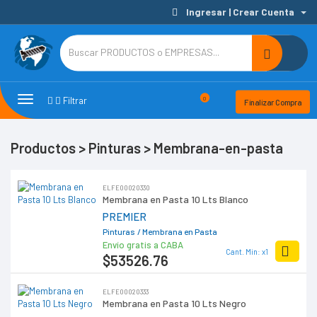
Ingresar | Crear Cuenta
Toggle
Toggle
0
Filtrar
Finalizar Compra
navigation
Filters
Productos > Pinturas > Membrana-en-pasta
ELFE00020330
Membrana en Pasta 10 Lts Blanco
PREMIER
Pinturas
/ Membrana en Pasta
Envío gratis a CABA
Cant. Min: x1
$53526
.76
ELFE00020333
Membrana en Pasta 10 Lts Negro