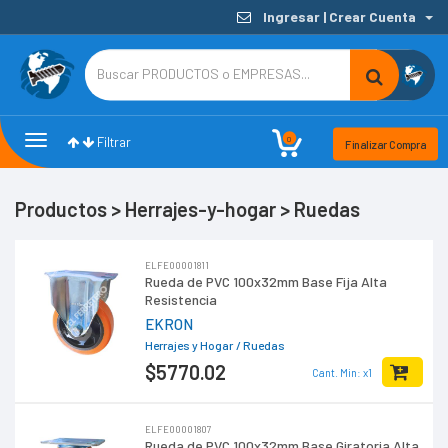
Ingresar | Crear Cuenta
Toggle
Toggle
0
Filtrar
Finalizar Compra
navigation
Filters
Productos > Herrajes-y-hogar > Ruedas
ELFE00001811
Rueda de PVC 100x32mm Base Fija Alta
Resistencia
EKRON
Herrajes y Hogar
/ Ruedas
$5770
.02
Cant. Min: x1
ELFE00001807
Rueda de PVC 100x32mm Base Giratoria Alta