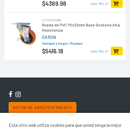
$4369
.98
Cant. Min: x1
ELFE00001806
Rueda de PVC 75x32mm Base Giratoria Alta
Resistencia
EKRON
Herrajes y Hogar
/ Ruedas
$5416
.18
Cant. Min: x1
BOTÓN DE ARREPENTIMIENTO
Copyright © 2019 El Ferretero
Este sitio web utiliza cookies para que usted tenga la mejor
El uso de este sitio web implica la aceptación de los
Términos y Condiciones
y de
las Políticas de Privacidad de El Ferretero. Las fotos son a modo ilustrativo. La