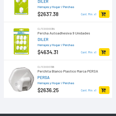
DILER
Herrajes y Hogar
/ Perchas
$2637
.38
Cant. Min: x1
ELFE00000364
Percha Autoadhesiva 9 Unidades
DILER
Herrajes y Hogar
/ Perchas
$4634
.31
Cant. Min: x1
ELFE00001396
Perchita Blanco Plastico Marca PERSA
PERSA
Herrajes y Hogar
/ Perchas
$2636
.25
Cant. Min: x1