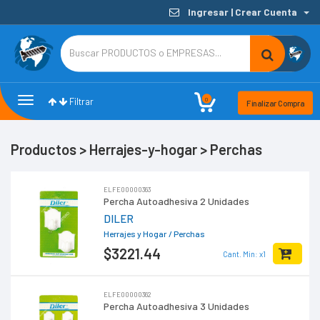
Ingresar | Crear Cuenta
Toggle
Toggle
0
Filtrar
Finalizar Compra
navigation
Filters
Productos > Herrajes-y-hogar > Perchas
ELFE00000363
Percha Autoadhesiva 2 Unidades
DILER
Herrajes y Hogar
/ Perchas
$3221
.44
Cant. Min: x1
ELFE00000362
Percha Autoadhesiva 3 Unidades