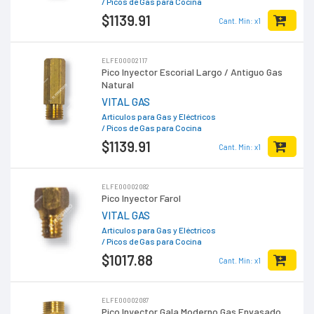
/ Picos de Gas para Cocina
$1139
.91
Cant. Min: x1
ELFE00002117
Pico Inyector Escorial Largo / Antiguo Gas
Natural
VITAL GAS
Articulos para Gas y Eléctricos
/ Picos de Gas para Cocina
$1139
.91
Cant. Min: x1
ELFE00002082
Pico Inyector Farol
VITAL GAS
Articulos para Gas y Eléctricos
/ Picos de Gas para Cocina
$1017
.88
Cant. Min: x1
ELFE00002087
Pico Inyector Gala Moderno Gas Envasado