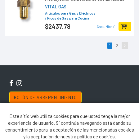
VITAL GAS
Articulos para Gas y Eléctricos
/ Picos de Gas para Cocina
$2437
.78
Cant. Min: x1
1
2
BOTÓN DE ARREPENTIMIENTO
Copyright © 2019 El Ferretero
Este sitio web utiliza cookies para que usted tenga la mejor
El uso de este sitio web implica la aceptación de los
Términos y Condiciones
y de
las Políticas de Privacidad de El Ferretero. Las fotos son a modo ilustrativo. La
experiencia de usuario. Si continúa navegando está dando su
venta de cualquiera de los productos publicados está sujeta a la verificación de
stock. Los precios online para los productos presentados/publicados en
consentimiento para la aceptación de las mencionadas cookies
www.elferretero.com.ar y/o www.elferretero.com son válidos exclusivamente para
y la aceptación de nuestra política de cookies.
la compra vía internet en las páginas antes mencionadas.