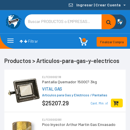
Ingresar | Crear Cuenta
Toggle
Toggle
0
Filtrar
Finalizar Compra
navigation
Filters
Productos > Articulos-para-gas-y-electricos
ELFE00002118
Pantalla Quemador 1500Cº 3kg
VITAL GAS
Articulos para Gas y Eléctricos
/ Pantallas
$25207
.29
Cant. Min: x1
ELFE00002091
Pico Inyector Arthur Martin Gas Envasado