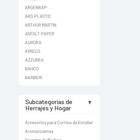
ARGENRAP
ARS PLASTIC
ARTHUR MARTIN
ASFALT PAPER
AURORA
AYRECO
AZZURRA
BAHCO
BARBIERI
BARRESOLA
BIASSONI
Subcategorías de
BIRO
Herrajes y Hogar
BISONTE
BROGAS
Accesorios para Cortina de Enrollar
BTA
Aromatizantes
BULLDOG
Barrales de Madera