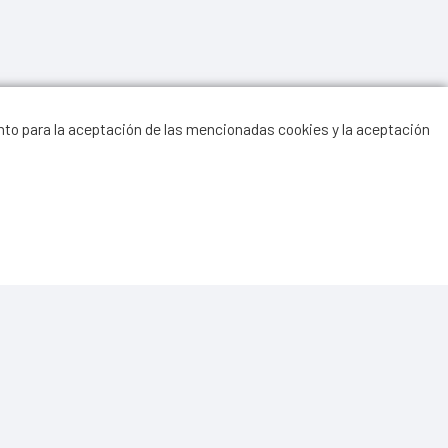
nto para la aceptación de las mencionadas cookies y la aceptación
11 
080