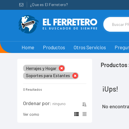
¿Que es El Ferretero?
Home
Productos
Otros Servicios
Pregun
Productos 
Herrajes y Hogar
Soportes para Estantes
¡Ups!
0 Resultados
Ordenar por:
ninguno
No encontra
Ver como