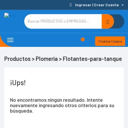
Ingresar | Crear Cuenta
Toggle
0
Finalizar Compra
navigation
Productos > Plomeria > Flotantes-para-tanque
¡Ups!
No encontramos ningún resultado. Intente
nuevamente ingresando otros criterios para su
búsqueda.