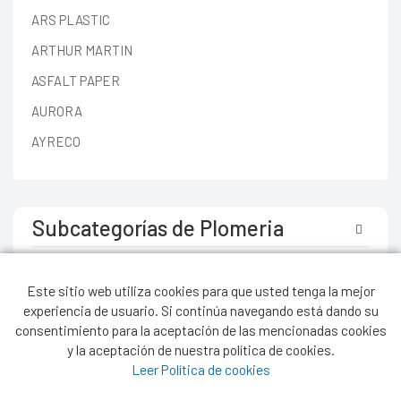
ARS PLASTIC
ARTHUR MARTIN
ASFALT PAPER
AURORA
AYRECO
AZZURRA
BAHCO
Subcategorías de Plomeria
BARBIERI
BARRESOLA
Abrazaderas, Grampas y Soportes
Este sitio web utiliza cookies para que usted tenga la mejor
BIASSONI
Accesorios para Gas Epoxi
experiencia de usuario. Si continúa navegando está dando su
BIRO
consentimiento para la aceptación de las mencionadas cookies
Accesorios y Caños de Bronce y Cobre
y la aceptación de nuestra política de cookies.
BISONTE
Leer Política de cookies
Accesorios y Caños de Bronce y Cobre
11 6
BROGAS
Accesorios y Caños Galvanizado